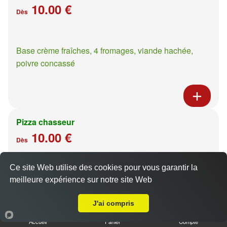
10.00 €
Dès
Base crème fraîches, 4 fromages, viande hachée,
poivre concassé
Pizza chasseur
10.00 €
Dès
Ce site Web utilise des cookies pour vous garantir la
Base crème fraîches, moutarde à l'ancienne, poulet,
meilleure expérience sur notre site Web
A Emporter sur Ancy sur Moselle
pommes de terre
J'ai compris
Accueil
Panier
Compte