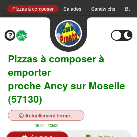
s
Pizzas à composer
Salades
Sandwichs
Burg
Pizzas à composer à
emporter
proche Ancy sur Moselle
(57130)
Actuellement fermé...
18h00 - 23h00
À emporter
Livraison