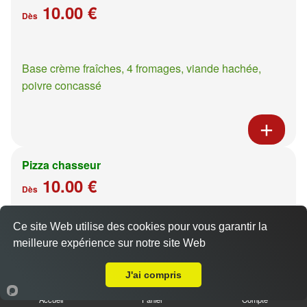
10.00 €
Dès
Base crème fraîches, 4 fromages, viande hachée,
poivre concassé
Pizza chasseur
10.00 €
Dès
Ce site Web utilise des cookies pour vous garantir la
Base crème fraîches, moutarde à l'ancienne, poulet,
meilleure expérience sur notre site Web
A Emporter sur Ars Laquenexy
pommes de terre
J'ai compris
Accueil
Panier
Compte