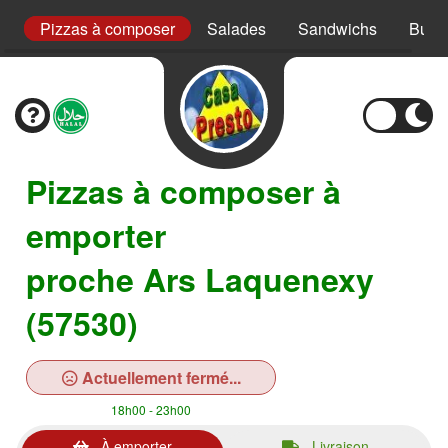
s
Pizzas à composer
Salades
Sandwichs
Burg
Pizzas à composer à
emporter
proche Ars Laquenexy
(57530)
Actuellement fermé...
18h00 - 23h00
À emporter
Livraison