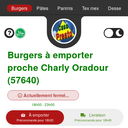
s
Burgers
Pâtes
Paninis
Tex mex
Desserts
Burgers à emporter
proche Charly Oradour
(57640)
Actuellement fermé...
18h00 - 23h00
À emporter
Livraison
Précommande pour 18h20
Précommande pour 18h45