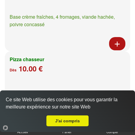
Base crème fraîches, 4 fromages, viande hachée,
poivre concassé
Pizza chasseur
10.00 €
Dès
Base crème fraîches, moutarde à l'ancienne, poulet,
pommes de terre
Ce site Web utilise des cookies pour vous garantir la
meilleure expérience sur notre site Web
A Emporter sur Charly Oradour
J'ai compris
Accueil
Panier
Compte