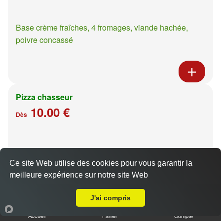
Base crème fraîches, 4 fromages, viande hachée,
poivre concassé
Pizza chasseur
10.00 €
Dès
Base crème fraîches, moutarde à l'ancienne, poulet,
pommes de terre
Ce site Web utilise des cookies pour vous garantir la
meilleure expérience sur notre site Web
A Emporter sur Le Ban saint Martin
J'ai compris
Accueil
Panier
Compte