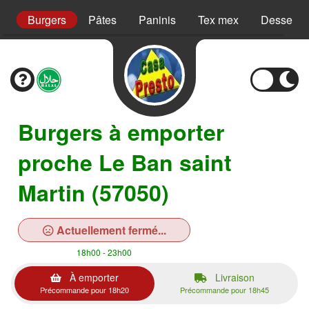
s
Burgers
Pâtes
Paninis
Tex mex
Desserts
Burgers à emporter
proche Le Ban saint
Martin (57050)
Actuellement fermé...
18h00 - 23h00
À emporter
Livraison
Précommande pour 18h20
Précommande pour 18h45