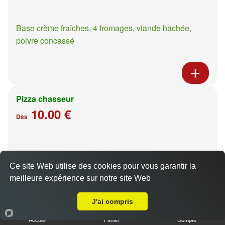
Base crème fraîches, 4 fromages, viande hachée,
poivre concassé
Pizza chasseur
10.00 €
Dès
Base crème fraîches, moutarde à l'ancienne, poulet,
pommes de terre
Ce site Web utilise des cookies pour vous garantir la
meilleure expérience sur notre site Web
A Emporter sur Lorry lès Metz
J'ai compris
Accueil
Panier
Compte