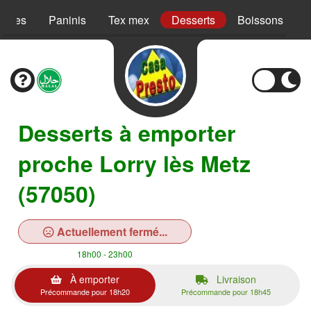
Pâtes
Paninis
Tex mex
Desserts
Boissons
Desserts à emporter
proche Lorry lès Metz
(57050)
Actuellement fermé...
18h00 - 23h00
À emporter
Livraison
Précommande pour 18h20
Précommande pour 18h45