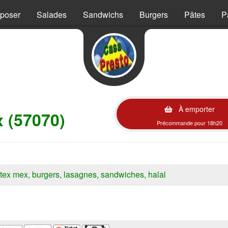
mposer
Salades
Sandwichs
Burgers
Pâtes
P
À emporter
x (57070)
Précommande pour 18h20
s, tex mex, burgers, lasagnes, sandwiches, halal