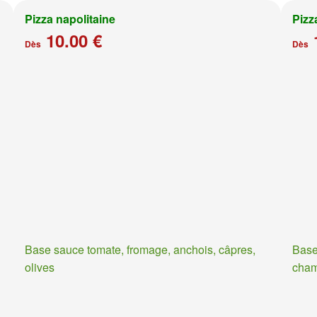
Pizza napolitaine
Pizz
10.00 €
Dès
Dès
Base sauce tomate, fromage, anchois, câpres,
Base
olives
cha