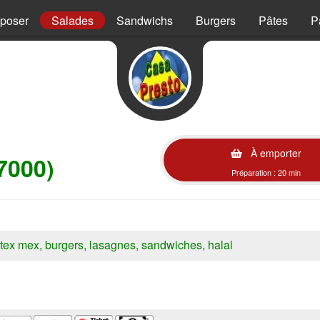
mposer
Salades
Sandwichs
Burgers
Pâtes
P
À emporter
7000)
Préparation : 20 min
s, tex mex, burgers, lasagnes, sandwiches, halal