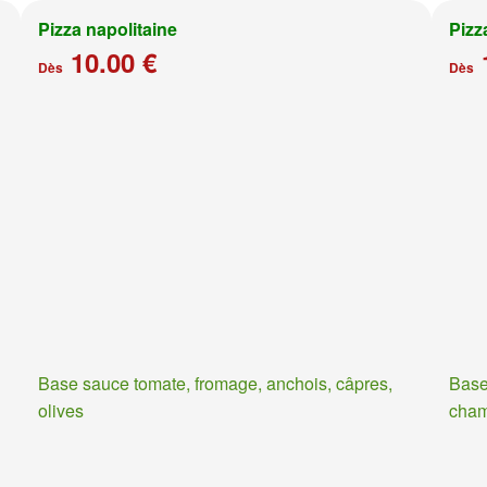
Pizza napolitaine
Pizz
10.00 €
Dès
Dès
Base sauce tomate, fromage, anchois, câpres,
Base
olives
cha