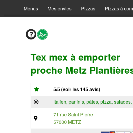
Menus
Mes envies
Pizzas
Pizzas à co
Tex mex à emporter
proche Metz Plantière
5/5 (voir les 145 avis)
Italien, paninis, pâtes, pizza, salade
71 rue Saint Pierre
57000 METZ