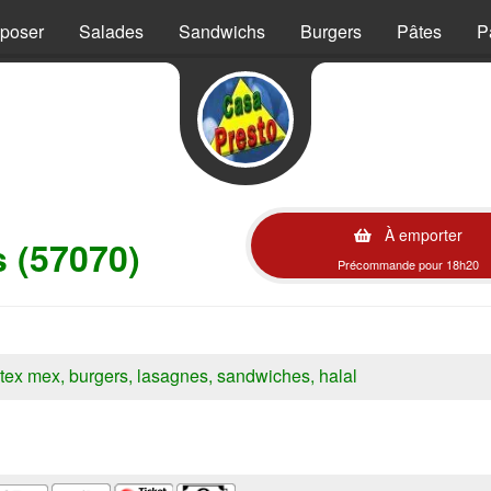
mposer
Salades
Sandwichs
Burgers
Pâtes
P
À emporter
s (57070)
Précommande pour 18h20
s, tex mex, burgers, lasagnes, sandwiches, halal