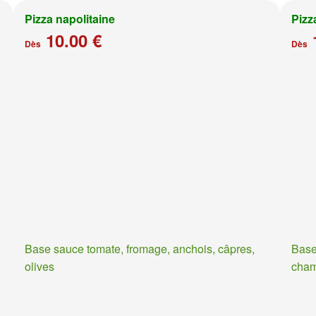
Pizza napolitaine
Pizz
10.00 €
Dès
Dès
Base sauce tomate, fromage, anchois, câpres,
Base
olives
cha