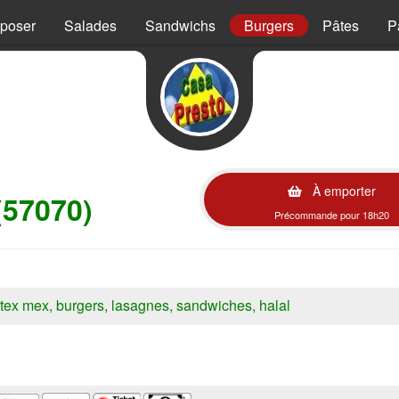
mposer
Salades
Sandwichs
Burgers
Pâtes
P
À emporter
(57070)
Précommande pour 18h20
s, tex mex, burgers, lasagnes, sandwiches, halal