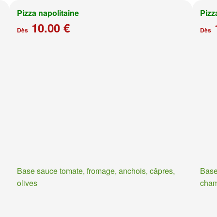
Pizza napolitaine
Pizz
10.00 €
Dès
Dès
Base sauce tomate, fromage, anchois, câpres,
Base
olives
cha