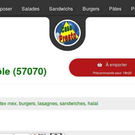
mposer
Salades
Sandwichs
Burgers
Pâtes
P
À emporter
le (57070)
Précommande pour 18h20
s, tex mex, burgers, lasagnes, sandwiches, halal