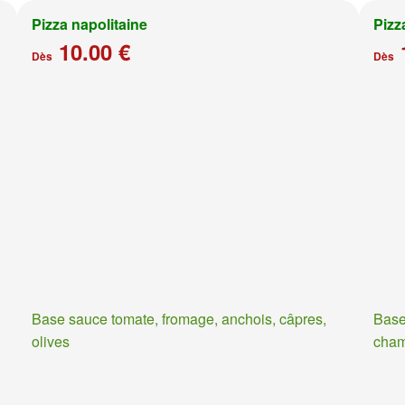
Pizza napolitaine
Pizz
10.00 €
Dès
Dès
Base sauce tomate, fromage, anchois, câpres,
Base
olives
cha