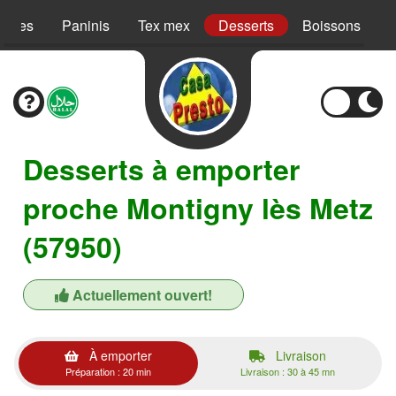
Pâtes
Paninis
Tex mex
Desserts
Boissons
Desserts à emporter
proche Montigny lès Metz
(57950)
Actuellement ouvert!
À emporter
Livraison
Préparation : 20 min
Livraison : 30 à 45 mn