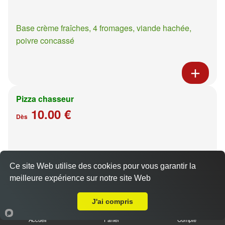
Base crème fraîches, 4 fromages, viande hachée,
poivre concassé
Pizza chasseur
10.00 €
Dès
Base crème fraîches, moutarde à l'ancienne, poulet,
pommes de terre
Ce site Web utilise des cookies pour vous garantir la
meilleure expérience sur notre site Web
A Emporter sur Montigny lès Metz
J'ai compris
Accueil
Panier
Compte