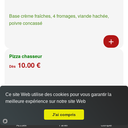
Base crème fraîches, 4 fromages, viande hachée,
poivre concassé
Pizza chasseur
10.00 €
Dès
Base crème fraîches, moutarde à l'ancienne, poulet,
pommes de terre
Ce site Web utilise des cookies pour vous garantir la
meilleure expérience sur notre site Web
A Emporter sur Moulins Saint Pierre
J'ai compris
Accueil
Panier
Compte