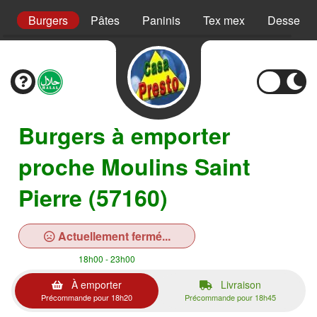
s
Burgers
Pâtes
Paninis
Tex mex
Desserts
Burgers à emporter
proche Moulins Saint
Pierre (57160)
Actuellement fermé...
18h00 - 23h00
À emporter
Livraison
Précommande pour 18h20
Précommande pour 18h45