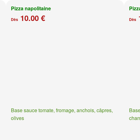
Pizza napolitaine
Pizz
10.00 €
Dès
Dès
Base sauce tomate, fromage, anchois, câpres,
Base
olives
cha