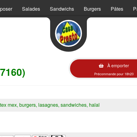
mposer
Salades
Sandwichs
Burgers
Pâtes
P
À emporter
57160)
Précommande pour 18h20
s, tex mex, burgers, lasagnes, sandwiches, halal