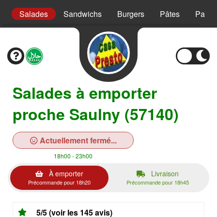
er
Salades
Sandwichs
Burgers
Pâtes
Panin
Salades à emporter
proche Saulny (57140)
Actuellement fermé...
18h00 - 23h00
À emporter
Livraison
Précommande pour 18h20
Précommande pour 18h45
5/5 (voir les 145 avis)