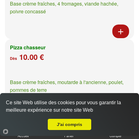
Base crème fraîches, 4 fromages, viande hachée,
poivre concassé
Pizza chasseur
10.00 €
Dès
Base crème fraîches, moutarde à l'ancienne, poulet,
pommes de terre
Ce site Web utilise des cookies pour vous garantir la
meilleure expérience sur notre site Web
A Emporter sur Saulny
J'ai compris
Pizza casa presto
10.00 €
Accueil
Panier
Compte
Dès