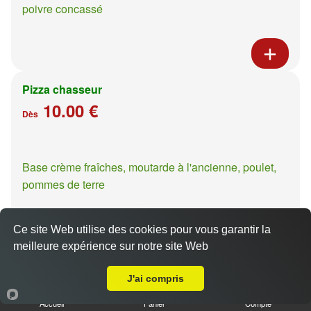
poivre concassé
Pizza chasseur
10.00 €
Dès
Base crème fraîches, moutarde à l'ancienne, poulet,
pommes de terre
Ce site Web utilise des cookies pour vous garantir la
meilleure expérience sur notre site Web
Livraison sur Longeville lès Metz
Pizza casa presto
J'ai compris
10.00 €
Dès
Accueil
Panier
Compte