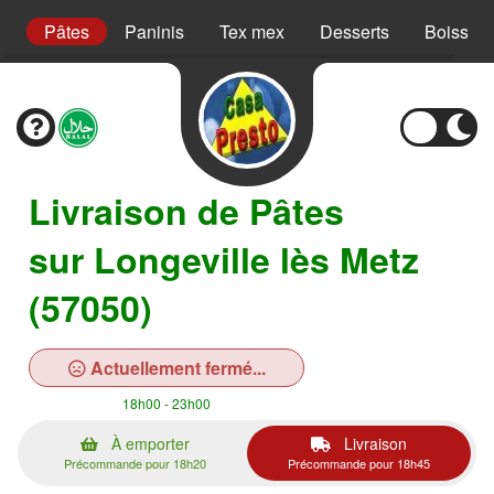
s
Pâtes
Paninis
Tex mex
Desserts
Boisson
Livraison de Pâtes
sur Longeville lès Metz
(57050)
Actuellement fermé...
18h00 - 23h00
À emporter
Livraison
Précommande pour 18h20
Précommande pour 18h45