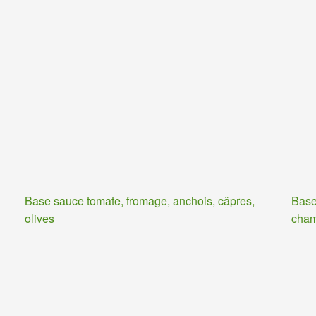
Base sauce tomate, fromage, anchois, câpres,
Base
olives
cha