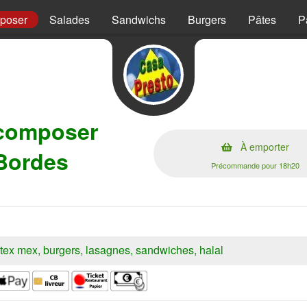
mposer
Salades
Sandwichs
Burgers
Pâtes
P
 composer
À emporter
 Bordes
Précommande pour 18h20
s, tex mex, burgers, lasagnes, sandwiches, halal