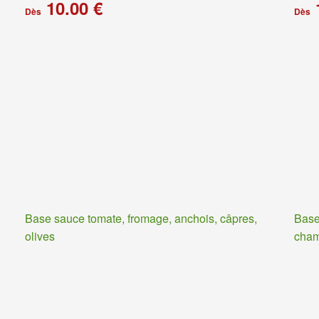
10.00 €
Dès
Dès
Base sauce tomate, fromage, anchois, câpres,
Base
olives
cha