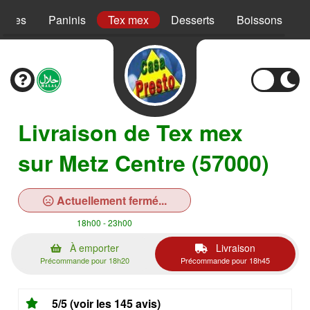
Pâtes
Paninis
Tex mex
Desserts
Boissons
Livraison de Tex mex
sur Metz Centre (57000)
Actuellement fermé...
18h00 - 23h00
À emporter
Livraison
Précommande pour 18h20
Précommande pour 18h45
5/5 (voir les 145 avis)