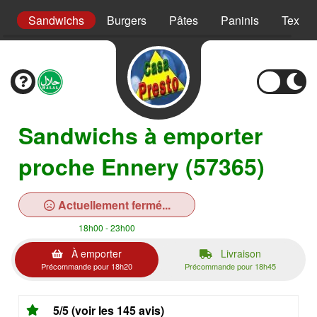
s
Sandwichs
Burgers
Pâtes
Paninis
Tex m
Sandwichs à emporter
proche Ennery (57365)
Actuellement fermé...
18h00 - 23h00
À emporter
Livraison
Précommande pour 18h20
Précommande pour 18h45
5/5 (voir les 145 avis)