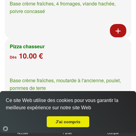
Base crème fraîches, 4 fromages, viande hachée,
poivre concassé
Pizza chasseur
10.00 €
Dès
Base crème fraîches, moutarde à l'ancienne, poulet,
pommes de terre
Ce site Web utilise des cookies pour vous garantir la
meilleure expérience sur notre site Web
A Emporter sur Ennery
J'ai compris
Pizza casa presto
10.00 €
Accueil
Panier
Compte
Dès