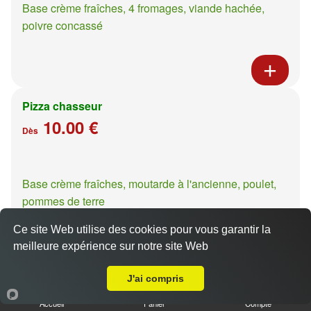
Base crème fraîches, 4 fromages, viande hachée,
poivre concassé
Pizza chasseur
10.00 €
Dès
Base crème fraîches, moutarde à l'ancienne, poulet,
pommes de terre
Ce site Web utilise des cookies pour vous garantir la
meilleure expérience sur notre site Web
A Emporter sur Ennery
J'ai compris
Pizza casa presto
10.00 €
Accueil
Panier
Compte
Dès