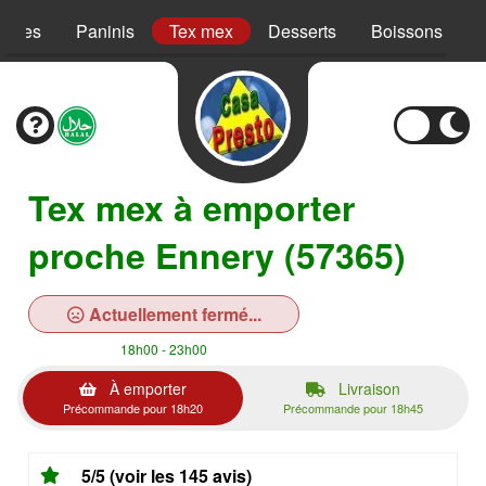
Pâtes
Paninis
Tex mex
Desserts
Boissons
Tex mex à emporter
proche Ennery (57365)
Actuellement fermé...
18h00 - 23h00
À emporter
Livraison
Précommande pour 18h20
Précommande pour 18h45
5/5 (voir les 145 avis)