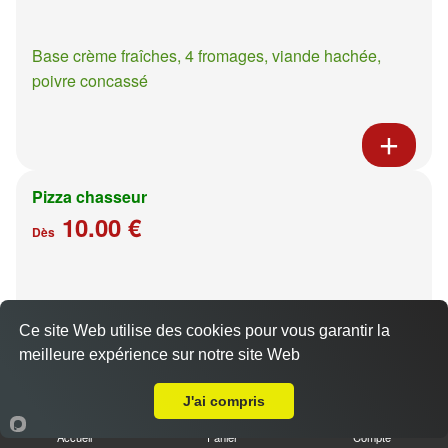
Base crème fraîches, 4 fromages, viande hachée,
poivre concassé
Pizza chasseur
10.00 €
Dès
Base crème fraîches, moutarde à l'ancienne, poulet,
pommes de terre
Ce site Web utilise des cookies pour vous garantir la
meilleure expérience sur notre site Web
A Emporter sur Metz Ancienne Ville
J'ai compris
Accueil
Panier
Compte