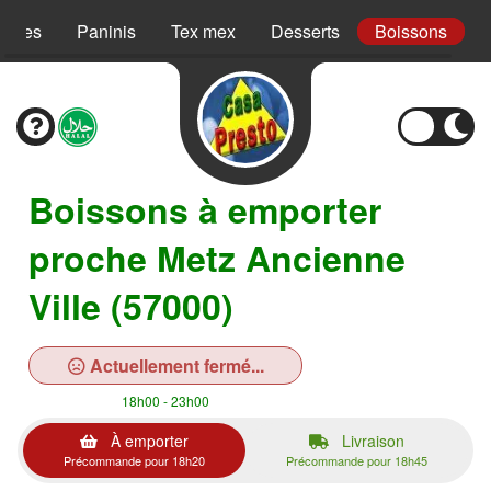
Pâtes
Paninis
Tex mex
Desserts
Boissons
Boissons à emporter
proche Metz Ancienne
Ville (57000)
Actuellement fermé...
18h00 - 23h00
À emporter
Livraison
Précommande pour 18h20
Précommande pour 18h45