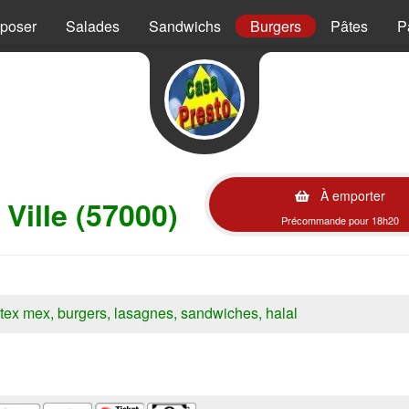
mposer
Salades
Sandwichs
Burgers
Pâtes
P
À emporter
Ville (57000)
Précommande pour 18h20
s, tex mex, burgers, lasagnes, sandwiches, halal