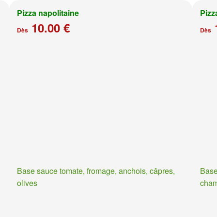
Pizza napolitaine
Pizz
10.00 €
Dès
Dès
Base sauce tomate, fromage, anchois, câpres,
Base
olives
cha