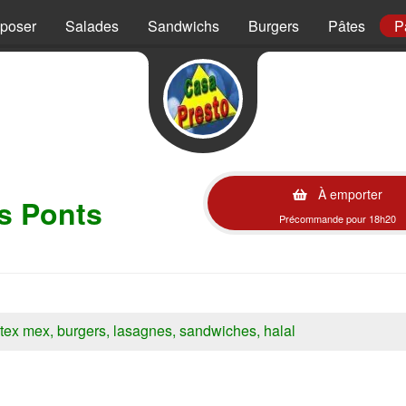
mposer
Salades
Sandwichs
Burgers
Pâtes
P
À emporter
s Ponts
Précommande pour 18h20
s, tex mex, burgers, lasagnes, sandwiches, halal