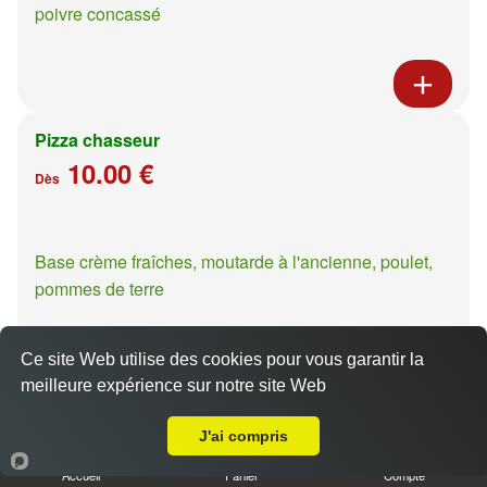
poivre concassé
Pizza chasseur
10.00 €
Dès
Base crème fraîches, moutarde à l'ancienne, poulet,
pommes de terre
Ce site Web utilise des cookies pour vous garantir la
meilleure expérience sur notre site Web
Livraison sur Metz Devant les Ponts
Pizza casa presto
J'ai compris
10.00 €
Dès
Accueil
Panier
Compte