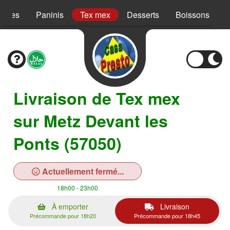
Pâtes
Paninis
Tex mex
Desserts
Boissons
Livraison de Tex mex
sur Metz Devant les
Ponts (57050)
Actuellement fermé...
18h00 - 23h00
À emporter
Livraison
Précommande pour 18h20
Précommande pour 18h45