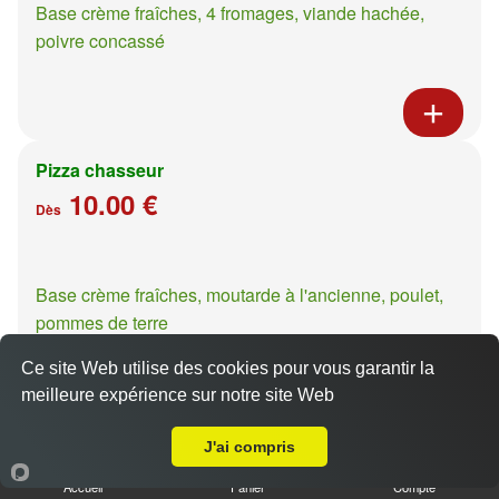
Base crème fraîches, 4 fromages, viande hachée,
poivre concassé
Pizza chasseur
10.00 €
Dès
Base crème fraîches, moutarde à l'ancienne, poulet,
pommes de terre
Ce site Web utilise des cookies pour vous garantir la
meilleure expérience sur notre site Web
A Emporter sur Vany
J'ai compris
Pizza casa presto
10.00 €
Accueil
Panier
Compte
Dès