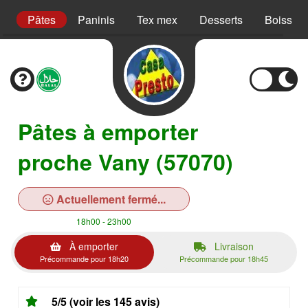
s
Pâtes
Paninis
Tex mex
Desserts
Boisson
Pâtes à emporter
proche Vany (57070)
Actuellement fermé...
18h00 - 23h00
À emporter
Livraison
Précommande pour 18h20
Précommande pour 18h45
5/5 (voir les 145 avis)