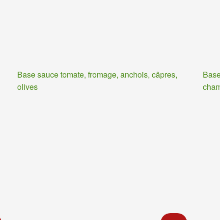
Base sauce tomate, fromage, anchois, câpres,
Base
olives
cha