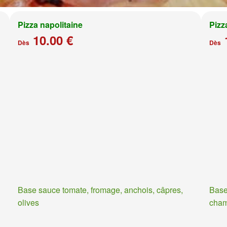
Pizza napolitaine
Pizz
10.00 €
Dès
Dès
Base sauce tomate, fromage, anchois, câpres,
Base
olives
cha