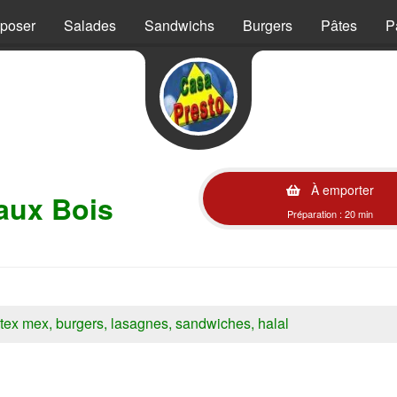
mposer
Salades
Sandwichs
Burgers
Pâtes
P
À emporter
aux Bois
Préparation : 20 min
s, tex mex, burgers, lasagnes, sandwiches, halal