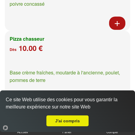
poivre concassé
Pizza chasseur
10.00 €
Dès
Base crème fraîches, moutarde à l'ancienne, poulet,
pommes de terre
Ce site Web utilise des cookies pour vous garantir la
meilleure expérience sur notre site Web
Livraison sur Metz Granges aux Bois
Pizza casa presto
J'ai compris
10.00 €
Dès
Accueil
Panier
Compte