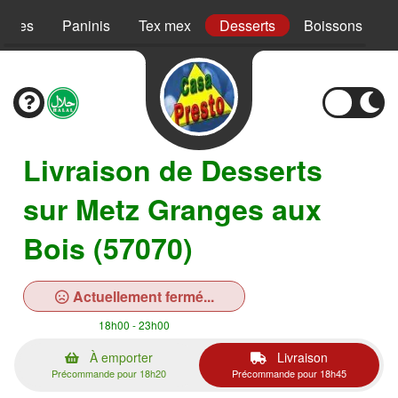
Pâtes
Paninis
Tex mex
Desserts
Boissons
Livraison de Desserts
sur Metz Granges aux
Bois (57070)
Actuellement fermé...
18h00 - 23h00
À emporter
Livraison
Précommande pour 18h20
Précommande pour 18h45