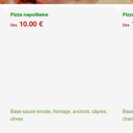
Pizza napolitaine
Pizz
10.00 €
Dès
Dès
Base sauce tomate, fromage, anchois, câpres,
Base
olives
cha