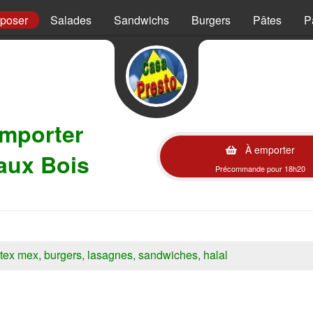
mposer
Salades
Sandwichs
Burgers
Pâtes
P
emporter
À emporter
aux Bois
Précommande pour 18h20
s, tex mex, burgers, lasagnes, sandwiches, halal